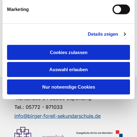
Marketing
E-Mail schreiben
Sabrina Ramsberg
Katharina Neufeld
(Abteilungsleitung I -
(Abteilungsleitung II -
Details zeigen
Klassen 5/6)
Klassen 7/8)
Cookies zulassen
E-Mail schreiben
E-Mail schreiben
Auswahl erlauben
Nur notwendige Cookies
Birger-Forell-Sekundarschule Espelkamp
Kantstraße 34 32339 Espelkamp
Tel.: 05772 - 971033
info@birger-forell-sekundarschule.de