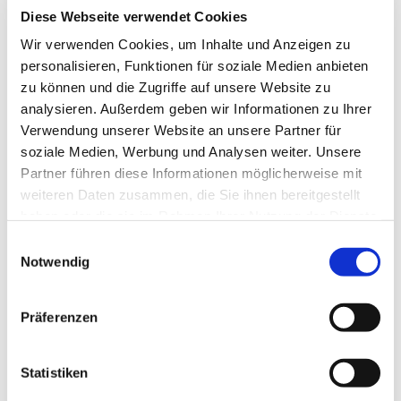
Anja Buhrmann (Schulleiterin)
Diese Webseite verwendet Cookies
Wir verwenden Cookies, um Inhalte und Anzeigen zu
E-Mail schreiben
personalisieren, Funktionen für soziale Medien anbieten
zu können und die Zugriffe auf unsere Website zu
Anke Grothe (stellvertretende Schulleiterin)
analysieren. Außerdem geben wir Informationen zu Ihrer
Verwendung unserer Website an unsere Partner für
E-Mail schreiben
soziale Medien, Werbung und Analysen weiter. Unsere
Partner führen diese Informationen möglicherweise mit
weiteren Daten zusammen, die Sie ihnen bereitgestellt
haben oder die sie im Rahmen Ihrer Nutzung der Dienste
gesammelt haben.
Einwilligungsauswahl
Sabine Matthäus
Notwendig
(didaktische Leitung)
E-Mail schreiben
Präferenzen
Markus Rupprecht
Statistiken
(Koordinator Sek. I)