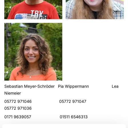
Sebastian Meyer-Schröder Pia Wippermann Lea
Niemeier
05772 971046 05772 971047
05772 971036
0171 9639057 01511 6546313
sebastian.schroeder@birger-forell.de pia.wippermann@birger-forell.de