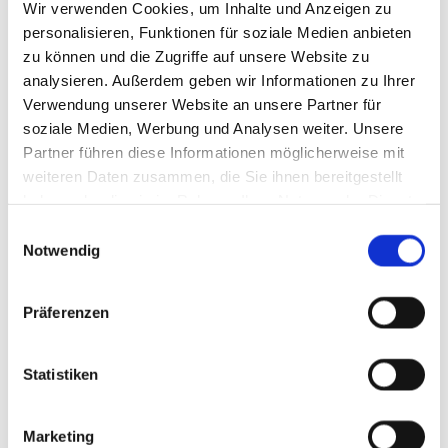
Wir verwenden Cookies, um Inhalte und Anzeigen zu
Hier eine breitgefächerte Auswahl ...
personalisieren, Funktionen für soziale Medien anbieten
more pics to come
zu können und die Zugriffe auf unsere Website zu
analysieren. Außerdem geben wir Informationen zu Ihrer
Verwendung unserer Website an unsere Partner für
soziale Medien, Werbung und Analysen weiter. Unsere
Partner führen diese Informationen möglicherweise mit
weiteren Daten zusammen, die Sie ihnen bereitgestellt
haben oder die sie im Rahmen Ihrer Nutzung der Dienste
gesammelt haben.
Einwilligungsauswahl
Notwendig
Präferenzen
Statistiken
Marketing