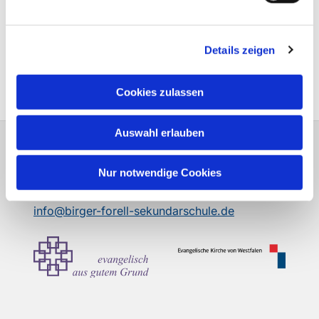
... oder auch unsere Werkschau im Rahmen des
Details zeigen
Kulturprojektes mit dem Berufskolleg. Hier ein Link zu
einem
Pressebericht
als Beispiel.
Cookies zulassen
Auswahl erlauben
Birger-Forell-Sekundarschule Espelkamp
Kantstraße 34 32339 Espelkamp
Nur notwendige Cookies
Tel.: 05772 - 971033
info@birger-forell-sekundarschule.de