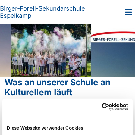
Birger-Forell-Sekundarschule
Espelkamp
Was an unserer Schule an
Kulturellem läuft
Hier zeigen wir regelmäßig in Bildergalerien alles, was
unsere Schülerinnen und Schüler an kulturellen Themen
erarbeiten, ob Musik, Kunst, Theater, Literarisches oder
vieles andere. Es ist alles möglich.
Diese Webseite verwendet Cookies